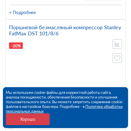
+ Подробнее
Поршневой безмасляный компрессор Stanley
FatMax DST 101/8/6
-20%
Мы используем cookie-файлы для корректной работы сайта,
анализа посещаемости, обеспечения безопасности и улучшения
пользовательского опыта. Вы можете запретить сохранение cookie-
Мощность двигателя, кВт
0.75
файлов в настройках браузера. Подробнее - в
Политике обработки
персональных данных
Произв-ть на входе, л/мин
105
Хорошо
Давление, атм
8