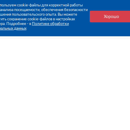
пользуем cookie-файлы для корректной работы
, анализа посещаемости, обеспечения безопасности
чшения пользовательского опыта. Вы можете
Хорошо
ить сохранение cookie-файлов в настройках
ера. Подробнее - в
Политике обработки
нальных данных
е ссылки
Компания
Стань нашим дилером
О компании
Пресс-центр
нформация
Реквизиты
оплата
Политика обработки персо
данных
бмен
Контакты