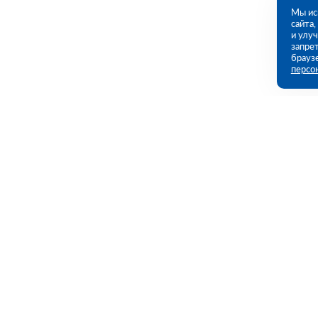
Мы ис
сайта
и улу
запрет
брауз
персо
Контакты
Полезны
109456, г. Москва, 1- ый Вешняковский
Каталог
проезд, дом 1, строение 11
Акции
Услуги
09:00 - 18:00 пн-пт
8 (800) 551-45-27
Полезная и
contact@rutector.ru
Доставка и 
Возврат и о
Напишите нам