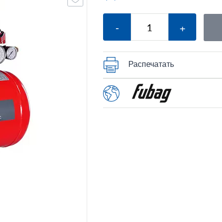
-
+
Распечатать