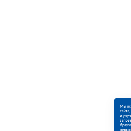
Мы ис
сайта
и улу
запрет
брауз
персо