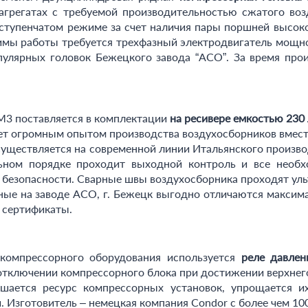
грегатах с требуемой производительностью сжатого воз
ступенчатом режиме за счет наличия пары поршней высоког
мы работы требуется трехфазный электродвигатель мощнос
пулярных головок Бежецкого завода “АСО”. За время про
3 поставляется в комплектации
на ресивере емкостью 230
ет огромным опытом производства воздухосборников вмести
существляется на современной линии Итальянского произв
ьном порядке проходит выходной контроль и все необх
 безопасности. Сварные швы воздухосборника проходят ул
ные на заводе АСО, г. Бежецк выгодно отличаются максим
 сертификаты.
компрессорного оборудования используется
реле давле
тключении компрессорного блока при достижении верхнего 
шается ресурс компрессорных установок, упрощается их
. Изготовитель – немецкая компания Condor с более чем 10