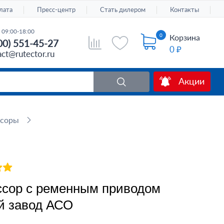
лата
Пресс-центр
Стать дилером
Контакты
 09:00-18:00
0
Корзина
00) 551-45-27
0 ₽
act@rutector.ru
Акции
ссоры
сор с ременным приводом
й завод АСО