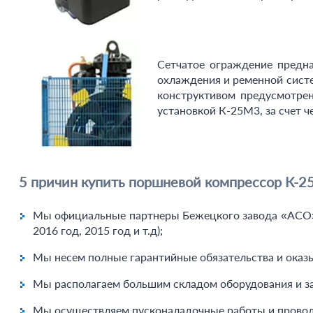
Сетчатое ограждение предна
охлаждения и ременной систе
конструктивом предусмотрен
установкой К-25М3, за счет ч
5 причин купить поршневой компрессор К-2
Мы официальные партнеры Бежецкого завода «АСО» у
2016 год, 2015 год и т.д);
Мы несем полные гарантийные обязательства и оказ
Мы располагаем большим складом оборудования и за
Мы осуществляем пусконаладочные работы и проводи