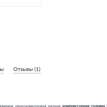
сы
Отзывы
(1)
ременем двухцилиндровая рядная
компрессорная головка