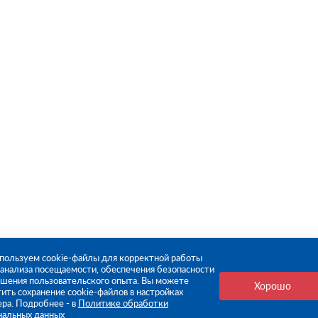
пользуем cookie-файлы для корректной работы
, анализа посещаемости, обеспечения безопасности
чшения пользовательского опыта. Вы можете
Хорошо
ить сохранение cookie-файлов в настройках
ера. Подробнее - в
Политике обработки
нальных данных