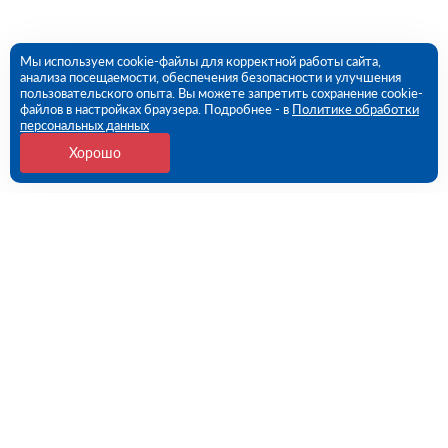
Мы используем cookie-файлы для корректной работы сайта,
анализа посещаемости, обеспечения безопасности и улучшения
пользовательского опыта. Вы можете запретить сохранение cookie-
файлов в настройках браузера. Подробнее - в
Политике обработки
персональных данных
Хорошо
Контакты
109456, г. Москва, 1- ый Вешняковский проезд, дом
1, строение 11
09:00 - 18:00 пн-пт
8 (800) 551-45-27
contact@rutector.ru
Напишите нам