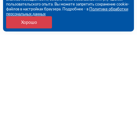
пользовательского опыта. Вы можете запретить сохранение cookie-
файлов в настройках браузера. Подробнее - в
Политике обработки
персональных данных
Хорошо
Контакты
109456, г. Москва, 1- ый Вешняковский проезд, дом
1, строение 11
09:00 - 18:00 пн-пт
8 (800) 551-45-27
contact@rutector.ru
Напишите нам