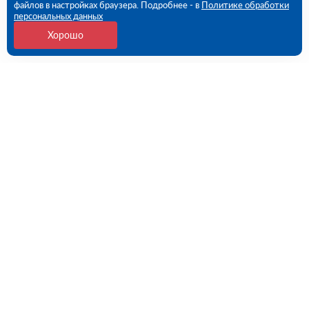
файлов в настройках браузера. Подробнее - в
Политике обработки
персональных данных
Хорошо
Контакты
109456, г. Москва, 1- ый Вешняковский проезд, дом
1, строение 11
09:00 - 18:00 пн-пт
8 (800) 551-45-27
contact@rutector.ru
Напишите нам