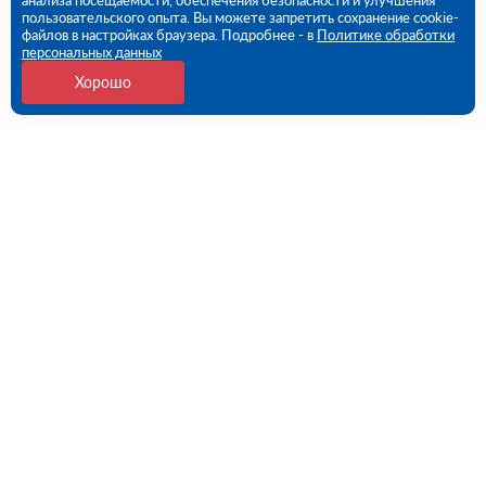
анализа посещаемости, обеспечения безопасности и улучшения
пользовательского опыта. Вы можете запретить сохранение cookie-
файлов в настройках браузера. Подробнее - в
Политике обработки
персональных данных
Хорошо
Контакты
109456, г. Москва, 1- ый Вешняковский проезд, дом
1, строение 11
09:00 - 18:00 пн-пт
8 (800) 551-45-27
contact@rutector.ru
Напишите нам