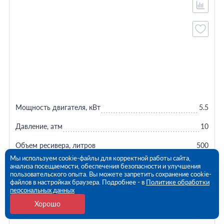
Мощность двигателя, кВт
5.5
Давление, атм
10
Объем ресивера, литров
500
Мы используем cookie-файлы для корректной работы сайта,
Производительность, л/мин
650
анализа посещаемости, обеспечения безопасности и улучшения
пользовательского опыта. Вы можете запретить сохранение cookie-
файлов в настройках браузера. Подробнее - в
Политике обработки
Наличие осушителя
Нет
персональных данных
Страна производства
Китай
Хорошо