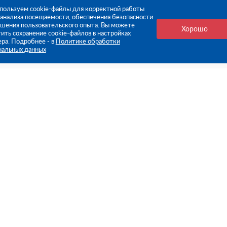
пользуем cookie-файлы для корректной работы
, анализа посещаемости, обеспечения безопасности
чшения пользовательского опыта. Вы можете
Хорошо
ить сохранение cookie-файлов в настройках
ера. Подробнее - в
Политике обработки
нальных данных
е ссылки
Компания
Стань нашим дилером
О компании
Пресс-центр
нформация
Реквизиты
оплата
Политика обработки персо
данных
бмен
Контакты