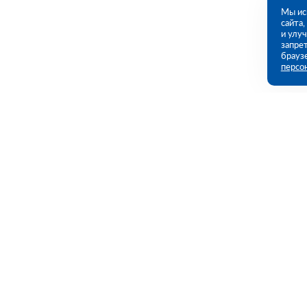
Мы ис
сайта
и улу
запрет
брауз
персо
Контакты
Полезны
109456, г. Москва, 1- ый Вешняковский
Каталог
проезд, дом 1, строение 11
Акции
Услуги
09:00 - 18:00 пн-пт
8 (800) 551-45-27
Полезная и
contact@rutector.ru
Доставка и 
Возврат и о
Напишите нам