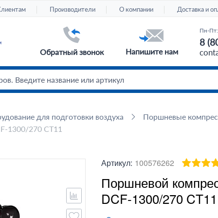
Клиентам
Производители
О компании
Доставка и оп
Пн-Пт:
8 (8
Напишите нам
Обратный звонок
cont
удование для подготовки воздуха
Поршневые компре
F-1300/270 CT11
Артикул:
100576262
Поршневой компрес
DCF-1300/270 CT11