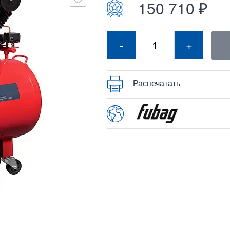
150 710 ₽
-
+
Распечатать