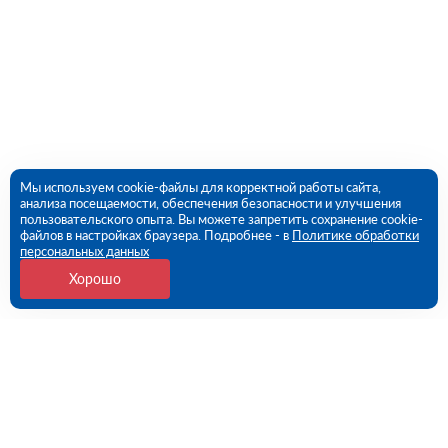
Мы используем cookie-файлы для корректной работы сайта,
анализа посещаемости, обеспечения безопасности и улучшения
пользовательского опыта. Вы можете запретить сохранение cookie-
файлов в настройках браузера. Подробнее - в
Политике обработки
персональных данных
Хорошо
Контакты
109456, г. Москва, 1- ый Вешняковский проезд, дом
1, строение 11