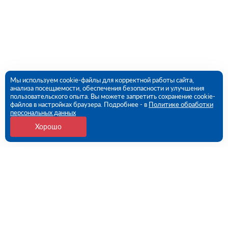
Мы используем cookie-файлы для корректной работы сайта,
анализа посещаемости, обеспечения безопасности и улучшения
пользовательского опыта. Вы можете запретить сохранение cookie-
файлов в настройках браузера. Подробнее - в
Политике обработки
персональных данных
Хорошо
Контакты
109456, г. Москва, 1- ый Вешняковский проезд, дом
1, строение 11
09:00 - 18:00 пн-пт