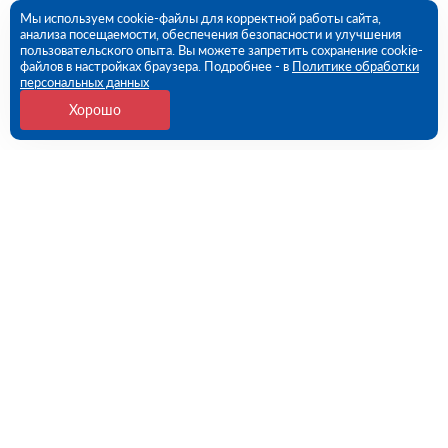
Мы используем cookie-файлы для корректной работы сайта,
анализа посещаемости, обеспечения безопасности и улучшения
пользовательского опыта. Вы можете запретить сохранение cookie-
файлов в настройках браузера. Подробнее - в
Политике обработки
персональных данных
Хорошо
Контакты
109456, г. Москва, 1- ый Вешняковский проезд, дом
1, строение 11
09:00 - 18:00 пн-пт
8 (800) 551-45-27
contact@rutector.ru
Напишите нам