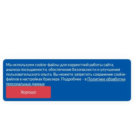
Мы используем cookie-файлы для корректной работы сайта,
анализа посещаемости, обеспечения безопасности и улучшения
пользовательского опыта. Вы можете запретить сохранение cookie-
файлов в настройках браузера. Подробнее - в
Политике обработки
персональных данных
Хорошо
Контакты
109456, г. Москва, 1- ый Вешняковский проезд, дом