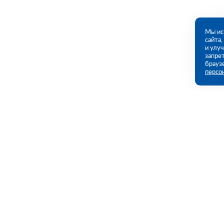
Мы ис
сайта
и улу
запрет
брауз
персо
Контакты
Полезны
109456, г. Москва, 1- ый Вешняковский
Каталог
проезд, дом 1, строение 11
Акции
Услуги
09:00 - 18:00 пн-пт
8 (800) 551-45-27
Полезная и
contact@rutector.ru
Доставка и 