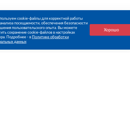
пользуем cookie-файлы для корректной работы
, анализа посещаемости, обеспечения безопасности
чшения пользовательского опыта. Вы можете
Хорошо
ить сохранение cookie-файлов в настройках
ера. Подробнее - в
Политике обработки
нальных данных
е ссылки
Компания
Стань нашим дилером
О компании
Пресс-центр
нформация
Реквизиты
оплата
Политика обработки персо