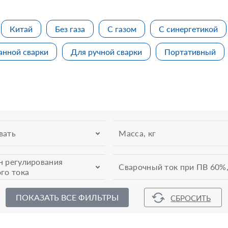
Китай
Без газа
С газом
С синергетикой
анной сварки
Для ручной сварки
Портативный
вать
Масса, кг
н регулирования
Сварочный ток при ПВ 60%,
го тока
ПОКАЗАТЬ ВСЕ ФИЛЬТРЫ