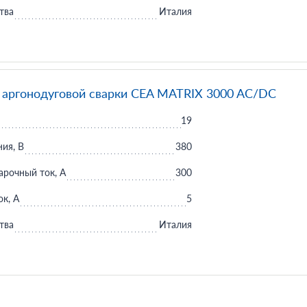
тва
Италия
 аргонодуговой сварки CEA MATRIX 3000 AC/DC
19
ия, В
380
рочный ток, А
300
к, А
5
тва
Италия