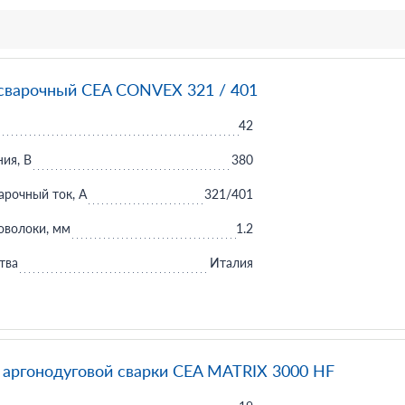
сварочный CEA CONVEX 321 / 401
42
ия, В
380
рочный ток, А
321/401
оволоки, мм
1.2
тва
Италия
 аргонодуговой сварки CEA MATRIX 3000 HF