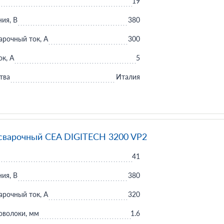
19
ия, В
380
рочный ток, А
300
к, А
5
тва
Италия
сварочный CEA DIGITECH 3200 VP2
41
ия, В
380
рочный ток, А
320
оволоки, мм
1.6