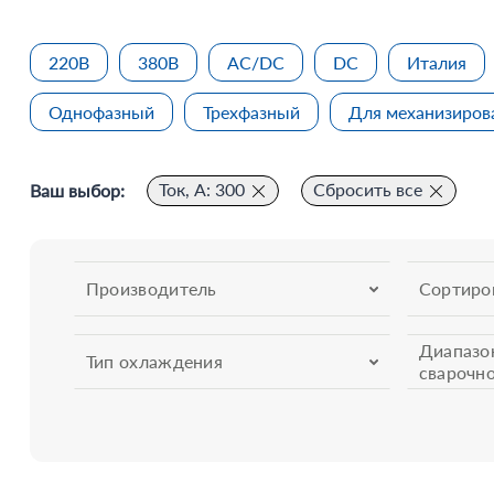
220В
380В
AC/DC
DC
Италия
Однофазный
Трехфазный
Для механизиров
Ток, А: 300
Сбросить все
Ваш выбор:
Производитель
Сортиро
Диапазо
Тип охлаждения
сварочно