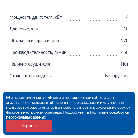
Мощность двигателя, кВт
4
Давление, атм
10
Объем ресивера, литров
270
Производительность, л/мин
450
Наличие осушителя
Нет
Страна производства
Белоруссия
Мы используем cookie-файлы для корректной работы сайта,
анализа посещаемости, обеспечения безопасности и улучшения
ЗАКАЗАТЬ
пользовательского опыта. Вы можете запретить сохранение cookie-
334 678 ₽
файлов в настройках браузера. Подробнее - в
Политике обработки
персональных данных
+ Подробнее
Хорошо