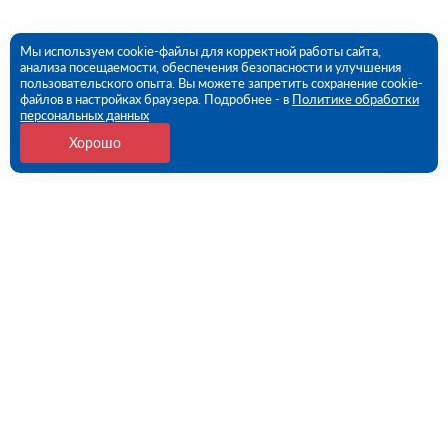
Мы используем cookie-файлы для корректной работы сайта,
анализа посещаемости, обеспечения безопасности и улучшения
пользовательского опыта. Вы можете запретить сохранение cookie-
файлов в настройках браузера. Подробнее - в
Политике обработки
персональных данных
Хорошо
Контакты
109456, г. Москва, 1- ый Вешняковский проезд, дом
1, строение 11
09:00 - 18:00 пн-пт
8 (800) 551-45-27
contact@rutector.ru
Напишите нам