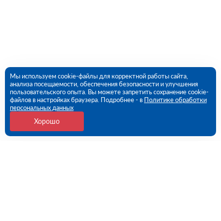
Мы используем cookie-файлы для корректной работы сайта,
анализа посещаемости, обеспечения безопасности и улучшения
пользовательского опыта. Вы можете запретить сохранение cookie-
файлов в настройках браузера. Подробнее - в
Политике обработки
персональных данных
Хорошо
Контакты
109456, г. Москва, 1- ый Вешняковский проезд, дом
1, строение 11
09:00 - 18:00 пн-пт