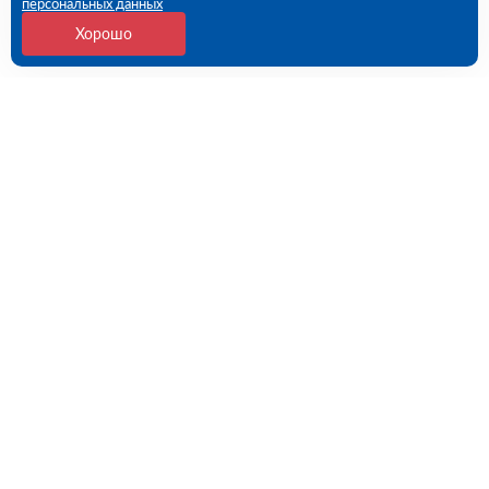
персональных данных
Хорошо
Контакты
109456, г. Москва, 1- ый Вешняковский проезд, дом
1, строение 11
09:00 - 18:00 пн-пт
8 (800) 551-45-27
contact@rutector.ru
Напишите нам
Полезные ссылки