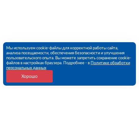
Мы используем cookie-файлы для корректной работы сайта,
анализа посещаемости, обеспечения безопасности и улучшения
пользовательского опыта. Вы можете запретить сохранение cookie-
файлов в настройках браузера. Подробнее - в
Политике обработки
персональных данных
Хорошо
Контакты
109456, г. Москва, 1- ый Вешняковский проезд, дом
1, строение 11
09:00 - 18:00 пн-пт