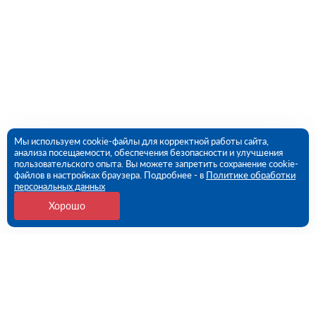
Мы используем cookie-файлы для корректной работы сайта,
анализа посещаемости, обеспечения безопасности и улучшения
пользовательского опыта. Вы можете запретить сохранение cookie-
файлов в настройках браузера. Подробнее - в
Политике обработки
персональных данных
Хорошо
Контакты
109456, г. Москва, 1- ый Вешняковский проезд, дом
1, строение 11