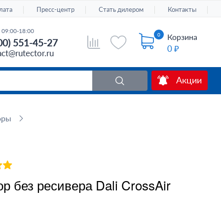
лата
Пресс-центр
Стать дилером
Контакты
 09:00-18:00
0
Корзина
00) 551-45-27
0 ₽
act@rutector.ru
Акции
оры
р без ресивера Dali CrossAir