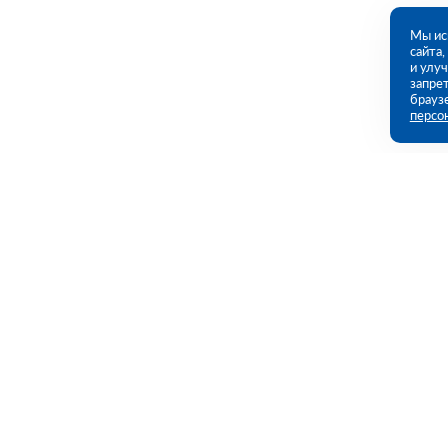
Мы ис
сайта
и улу
запрет
брауз
персо
Контакты
Полезны
109456, г. Москва, 1- ый Вешняковский
Каталог
проезд, дом 1, строение 11
Акции
Услуги
09:00 - 18:00 пн-пт
8 (800) 551-45-27
Полезная и
contact@rutector.ru
Доставка и 
Возврат и о
Напишите нам