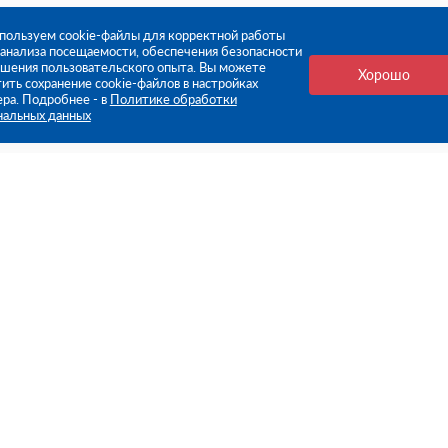
пользуем cookie-файлы для корректной работы
, анализа посещаемости, обеспечения безопасности
чшения пользовательского опыта. Вы можете
Хорошо
ить сохранение cookie-файлов в настройках
ера. Подробнее - в
Политике обработки
нальных данных
е ссылки
Компания
Стань нашим дилером
О компании
Пресс-центр
нформация
Реквизиты
оплата
Политика обработки персо
данных
бмен