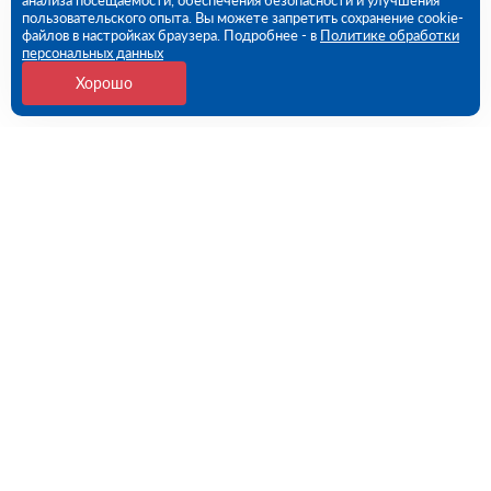
анализа посещаемости, обеспечения безопасности и улучшения
пользовательского опыта. Вы можете запретить сохранение cookie-
файлов в настройках браузера. Подробнее - в
Политике обработки
персональных данных
Хорошо
Контакты
109456, г. Москва, 1- ый Вешняковский проезд, дом
1, строение 11
09:00 - 18:00 пн-пт
8 (800) 551-45-27
contact@rutector.ru
Напишите нам