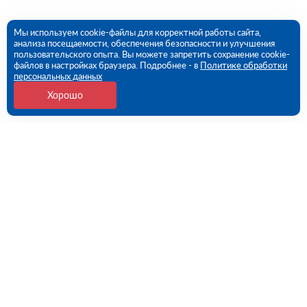
Мы используем cookie-файлы для корректной работы сайта,
анализа посещаемости, обеспечения безопасности и улучшения
пользовательского опыта. Вы можете запретить сохранение cookie-
файлов в настройках браузера. Подробнее - в
Политике обработки
персональных данных
Хорошо
Контакты
109456, г. Москва, 1- ый Вешняковский проезд, дом
1, строение 11
09:00 - 18:00 пн-пт
8 (800) 551-45-27
contact@rutector.ru
Напишите нам