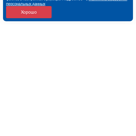
персональных данных
Хорошо
Контакты
109456, г. Москва, 1- ый Вешняковский проезд, дом
1, строение 11
09:00 - 18:00 пн-пт
8 (800) 551-45-27
contact@rutector.ru
Напишите нам
Полезные ссылки