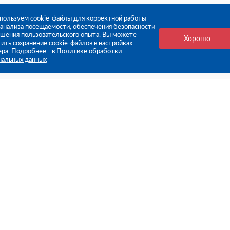
пользуем cookie-файлы для корректной работы
, анализа посещаемости, обеспечения безопасности
чшения пользовательского опыта. Вы можете
Хорошо
ить сохранение cookie-файлов в настройках
ера. Подробнее - в
Политике обработки
нальных данных
е ссылки
Компания
Стань нашим дилером
О компании
Пресс-центр
нформация
Реквизиты
оплата
Политика обработки персо
данных
бмен