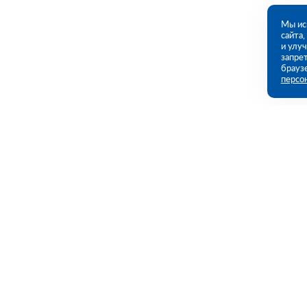
Мы ис
сайта
и улу
запрет
брауз
персо
Контакты
Полезны
109456, г. Москва, 1- ый Вешняковский
Каталог
проезд, дом 1, строение 11
Акции
Услуги
09:00 - 18:00 пн-пт
8 (800) 551-45-27
Полезная и
contact@rutector.ru
Доставка и 
Возврат и о
Напишите нам