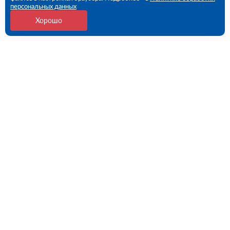
персональных данных
Хорошо
Контакты
109456, г. Москва, 1- ый Вешняковский проезд, дом
1, строение 11
09:00 - 18:00 пн-пт
8 (800) 551-45-27
contact@rutector.ru
Напишите нам
Полезные ссылки