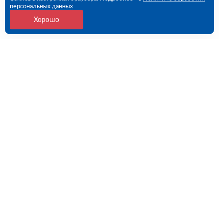
персональных данных
Хорошо
Контакты
109456, г. Москва, 1- ый Вешняковский проезд, дом
1, строение 11
09:00 - 18:00 пн-пт
8 (800) 551-45-27
contact@rutector.ru
Напишите нам
Полезные ссылки