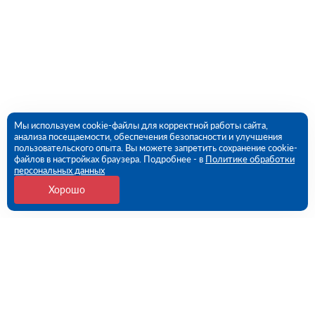
Мы используем cookie-файлы для корректной работы сайта,
анализа посещаемости, обеспечения безопасности и улучшения
пользовательского опыта. Вы можете запретить сохранение cookie-
файлов в настройках браузера. Подробнее - в
Политике обработки
персональных данных
Хорошо
Контакты
109456, г. Москва, 1- ый Вешняковский проезд, дом
1, строение 11