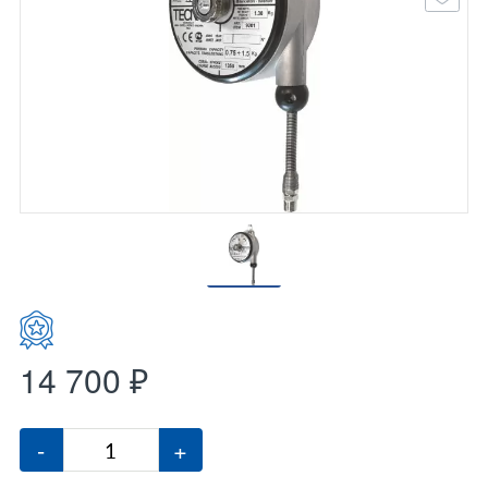
14 700 ₽
-
+