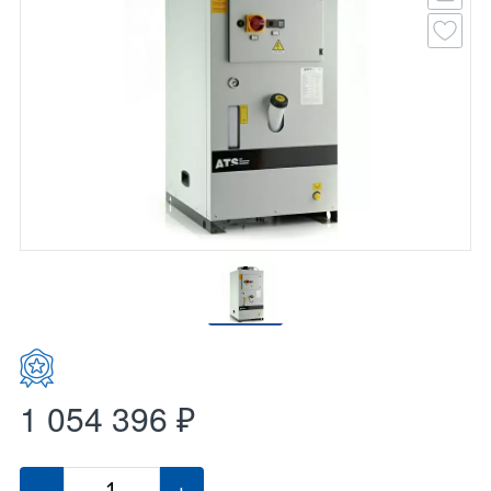
1 054 396 ₽
-
+