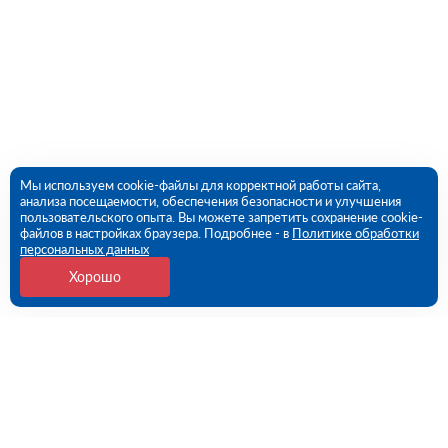
Мы используем cookie-файлы для корректной работы сайта,
анализа посещаемости, обеспечения безопасности и улучшения
пользовательского опыта. Вы можете запретить сохранение cookie-
файлов в настройках браузера. Подробнее - в
Политике обработки
персональных данных
Хорошо
Контакты
109456, г. Москва, 1- ый Вешняковский проезд, дом
1, строение 11