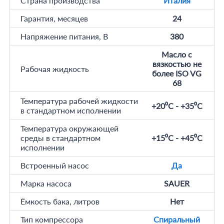
Страна производства
Италия
Гарантия, месяцев
24
Напряжение питания, В
380
Масло с
вязкостью не
Рабочая жидкость
более ISO VG
68
Температура рабочей жидкости
+20⁰C - +35⁰C
в стандартном исполнении
Температура окружающей
среды в стандартном
+15⁰C - +45⁰C
исполнении
Встроенный насос
Да
Марка насоса
SAUER
Ёмкость бака, литров
Нет
Тип компрессора
Спиральный