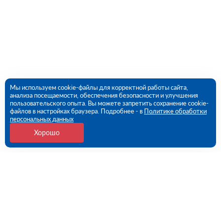
Мы используем cookie-файлы для корректной работы сайта,
анализа посещаемости, обеспечения безопасности и улучшения
пользовательского опыта. Вы можете запретить сохранение cookie-
файлов в настройках браузера. Подробнее - в
Политике обработки
персональных данных
Хорошо
Контакты
109456, г. Москва, 1- ый Вешняковский проезд, дом
1, строение 11