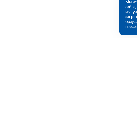
Мы ис
сайта
и улу
запрет
брауз
персо
Контакты
Полезны
109456, г. Москва, 1- ый Вешняковский
Каталог
проезд, дом 1, строение 11
Акции
Услуги
09:00 - 18:00 пн-пт
8 (800) 551-45-27
Полезная и
contact@rutector.ru
Доставка и 
Возврат и о
Напишите нам
Пользовател