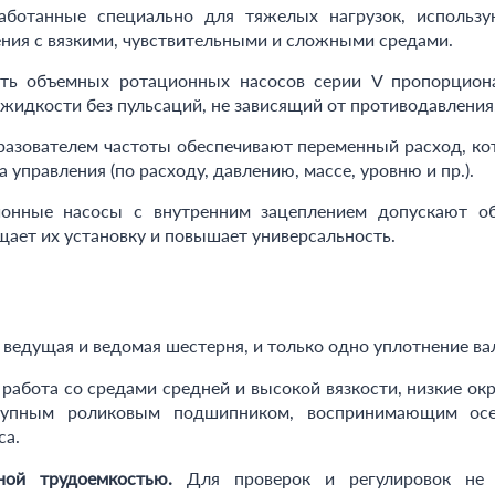
работанные специально для тяжелых нагрузок, использ
ния с вязкими, чувствительными и сложными средами.
ть объемных ротационных насосов серии V пропорциона
жидкости без пульсаций, не зависящий от противодавления
разователем частоты обеспечивают переменный расход, ко
а управления (по расходу, давлению, массе, уровню и пр.).
онные насосы с внутренним зацеплением допускают об
ает их установку и повышает универсальность.
ведущая и ведомая шестерня, и только одно уплотнение ва
работа со средами средней и высокой вязкости, низкие о
крупным роликовым подшипником, воспринимающим ос
са.
ной трудоемкостью.
Для проверок и регулировок не