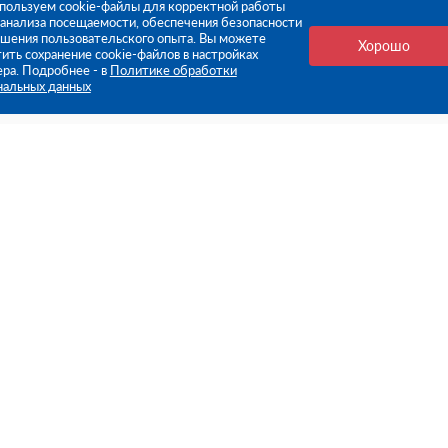
пользуем cookie-файлы для корректной работы
, анализа посещаемости, обеспечения безопасности
чшения пользовательского опыта. Вы можете
Хорошо
ить сохранение cookie-файлов в настройках
ера. Подробнее - в
Политике обработки
нальных данных
е ссылки
Компания
Стань нашим дилером
О компании
Пресс-центр
нформация
Реквизиты
оплата
Политика обработки персо
данных
бмен
Контакты
ьское соглашение