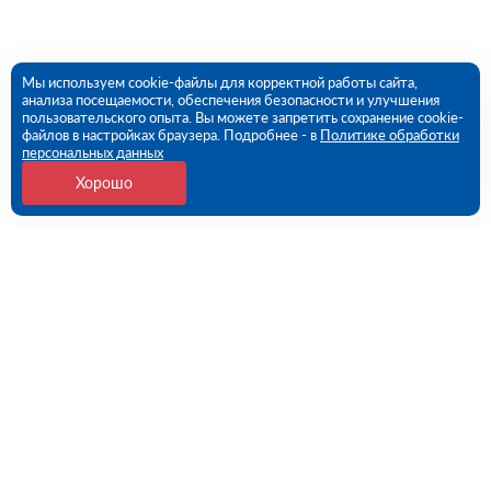
Мы используем cookie-файлы для корректной работы сайта,
анализа посещаемости, обеспечения безопасности и улучшения
пользовательского опыта. Вы можете запретить сохранение cookie-
файлов в настройках браузера. Подробнее - в
Политике обработки
персональных данных
Хорошо
Контакты
109456, г. Москва, 1- ый Вешняковский проезд, дом
1, строение 11
09:00 - 18:00 пн-пт
8 (800) 551-45-27
contact@rutector.ru
Напишите нам