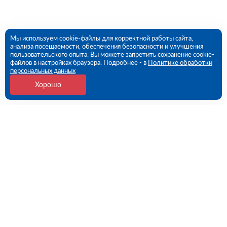
Мы используем cookie-файлы для корректной работы сайта,
анализа посещаемости, обеспечения безопасности и улучшения
пользовательского опыта. Вы можете запретить сохранение cookie-
файлов в настройках браузера. Подробнее - в
Политике обработки
персональных данных
Хорошо
Контакты
109456, г. Москва, 1- ый Вешняковский проезд, дом
1, строение 11
09:00 - 18:00 пн-пт
8 (800) 551-45-27
contact@rutector.ru
Напишите нам