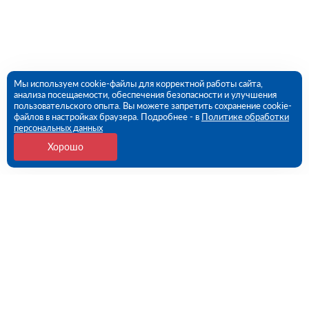
Мы используем cookie-файлы для корректной работы сайта,
анализа посещаемости, обеспечения безопасности и улучшения
пользовательского опыта. Вы можете запретить сохранение cookie-
файлов в настройках браузера. Подробнее - в
Политике обработки
персональных данных
Хорошо
Контакты
109456, г. Москва, 1- ый Вешняковский проезд, дом
1, строение 11
09:00 - 18:00 пн-пт
8 (800) 551-45-27
contact@rutector.ru