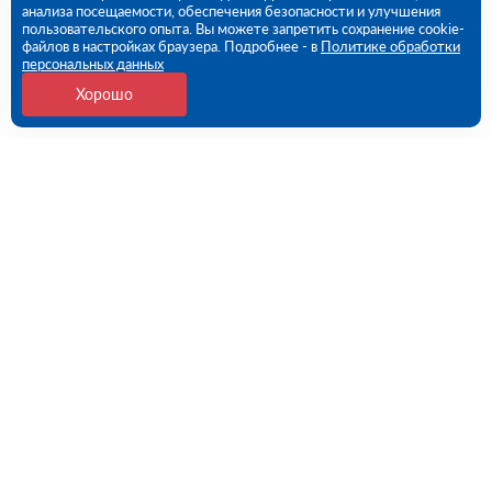
анализа посещаемости, обеспечения безопасности и улучшения
пользовательского опыта. Вы можете запретить сохранение cookie-
файлов в настройках браузера. Подробнее - в
Политике обработки
персональных данных
Хорошо
Контакты
109456, г. Москва, 1- ый Вешняковский проезд, дом
1, строение 11
09:00 - 18:00 пн-пт
8 (800) 551-45-27
contact@rutector.ru
Напишите нам