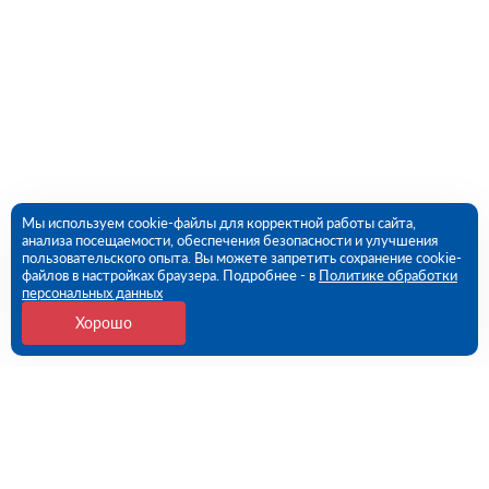
Мы используем cookie-файлы для корректной работы сайта,
анализа посещаемости, обеспечения безопасности и улучшения
пользовательского опыта. Вы можете запретить сохранение cookie-
файлов в настройках браузера. Подробнее - в
Политике обработки
персональных данных
Хорошо
Контакты
109456, г. Москва, 1- ый Вешняковский проезд, дом