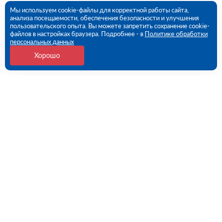
Мы используем cookie-файлы для корректной работы сайта,
анализа посещаемости, обеспечения безопасности и улучшения
пользовательского опыта. Вы можете запретить сохранение cookie-
файлов в настройках браузера. Подробнее - в
Политике обработки
персональных данных
Хорошо
Контакты
109456, г. Москва, 1- ый Вешняковский проезд, дом
1, строение 11
09:00 - 18:00 пн-пт
8 (800) 551-45-27
contact@rutector.ru
Напишите нам